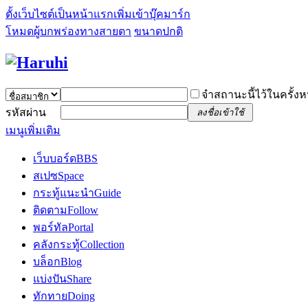
ตั้งเว็บไซต์เป็นหน้าแรก
เพิ่มเข้าบุ๊คมาร์ก
โหมดผู้บกพร่องทางสายตา
ขนาดปกติ
จำสถานะนี้ไว้ในครั้งห
รหัสผ่าน
ลงชื่อเข้าใช้
เมนูเพิ่มเติม
เว็บบอร์ด
BBS
สเปซ
Space
กระทู้แนะนำ
Guide
ติดตาม
Follow
พอร์ทัล
Portal
คลังกระทู้
Collection
บล็อก
Blog
แบ่งปัน
Share
ทักทาย
Doing