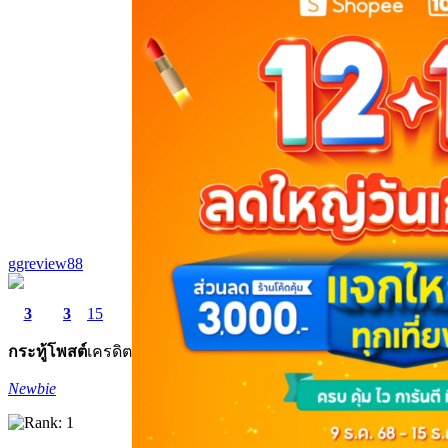
ggreview88
3
3
15
กระทู้
โพสต์
เครดิต
Newbie