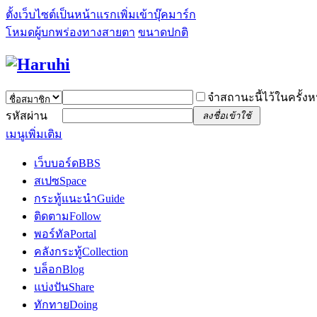
ตั้งเว็บไซต์เป็นหน้าแรก
เพิ่มเข้าบุ๊คมาร์ก
โหมดผู้บกพร่องทางสายตา
ขนาดปกติ
จำสถานะนี้ไว้ในครั้งห
รหัสผ่าน
ลงชื่อเข้าใช้
เมนูเพิ่มเติม
เว็บบอร์ด
BBS
สเปซ
Space
กระทู้แนะนำ
Guide
ติดตาม
Follow
พอร์ทัล
Portal
คลังกระทู้
Collection
บล็อก
Blog
แบ่งปัน
Share
ทักทาย
Doing