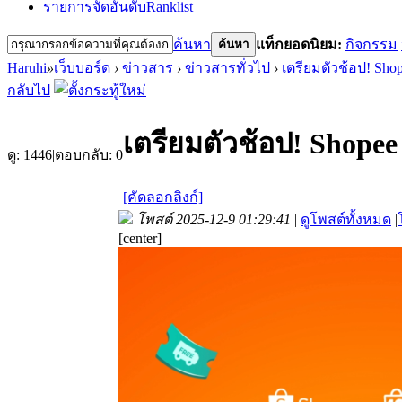
รายการจัดอันดับ
Ranklist
ค้นหา
แท็กยอดนิยม:
กิจกรรม
ค้นหา
Haruhi
»
เว็บบอร์ด
›
ข่าวสาร
›
ข่าวสารทั่วไป
›
เตรียมตัวช้อป! Shopee
กลับไป
เตรียมตัวช้อป! Shopee
ดู:
1446
|
ตอบกลับ:
0
[คัดลอกลิงก์]
โพสต์ 2025-12-9 01:29:41
|
ดูโพสต์ทั้งหมด
|
[center]