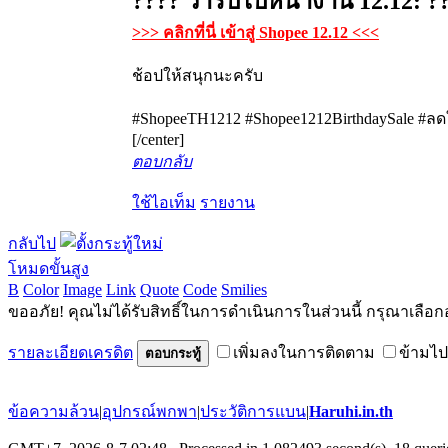
???? วาร์ปไปหน้างาน 12.12: ?
>>> คลิกที่นี่ เข้าสู่ Shopee 12.12 <<<
ช้อปให้สนุกนะครับ
#ShopeeTH1212 #Shopee1212BirthdaySale #ลด
[/center]
ตอบกลับ
ใช้ไอเท็ม
รายงาน
กลับไป
โหมดขั้นสูง
B
Color
Image
Link
Quote
Code
Smilies
ขออภัย! คุณไม่ได้รับสิทธิ์ในการดำเนินการในส่วนนี้ กรุณาเลือก
รายละเอียดเครดิต
เพิ่มลงในการติดตาม
ข้ามไป
ตอบกระทู้
ข้อความล้วน
|
อุปกรณ์พกพา
|
ประวัติการแบน
|
Haruhi.in.th