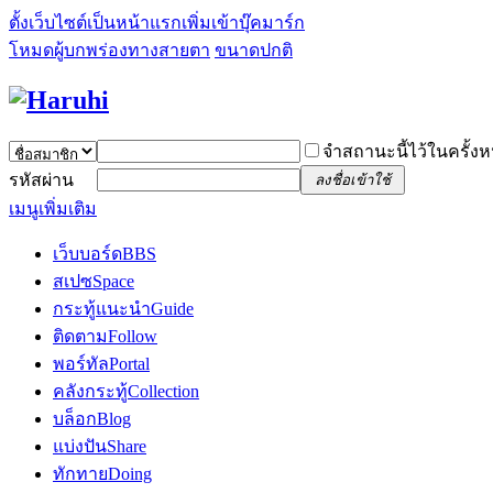
ตั้งเว็บไซต์เป็นหน้าแรก
เพิ่มเข้าบุ๊คมาร์ก
โหมดผู้บกพร่องทางสายตา
ขนาดปกติ
จำสถานะนี้ไว้ในครั้งห
รหัสผ่าน
ลงชื่อเข้าใช้
เมนูเพิ่มเติม
เว็บบอร์ด
BBS
สเปซ
Space
กระทู้แนะนำ
Guide
ติดตาม
Follow
พอร์ทัล
Portal
คลังกระทู้
Collection
บล็อก
Blog
แบ่งปัน
Share
ทักทาย
Doing