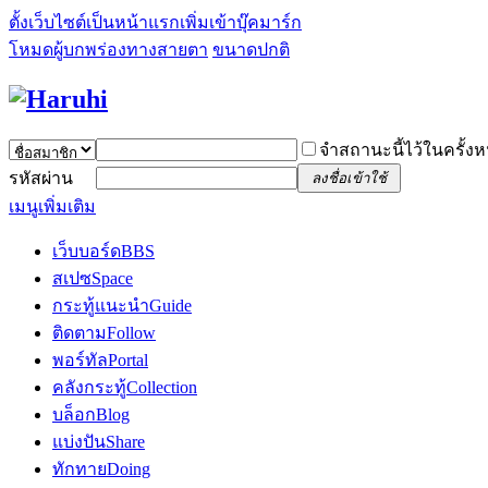
ตั้งเว็บไซต์เป็นหน้าแรก
เพิ่มเข้าบุ๊คมาร์ก
โหมดผู้บกพร่องทางสายตา
ขนาดปกติ
จำสถานะนี้ไว้ในครั้งห
รหัสผ่าน
ลงชื่อเข้าใช้
เมนูเพิ่มเติม
เว็บบอร์ด
BBS
สเปซ
Space
กระทู้แนะนำ
Guide
ติดตาม
Follow
พอร์ทัล
Portal
คลังกระทู้
Collection
บล็อก
Blog
แบ่งปัน
Share
ทักทาย
Doing