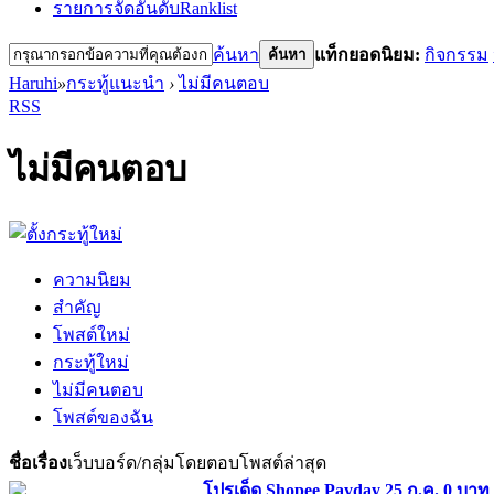
รายการจัดอันดับ
Ranklist
ค้นหา
แท็กยอดนิยม:
กิจกรรม
ค้นหา
Haruhi
»
กระทู้แนะนำ
›
ไม่มีคนตอบ
RSS
ไม่มีคนตอบ
ความนิยม
สำคัญ
โพสต์ใหม่
กระทู้ใหม่
ไม่มีคนตอบ
โพสต์ของฉัน
ชื่อเรื่อง
เว็บบอร์ด/กลุ่ม
โดย
ตอบ
โพสต์ล่าสุด
โปรเด็ด Shopee Payday 25 ก.ค. 0 บาท