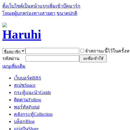
ตั้งเว็บไซต์เป็นหน้าแรก
เพิ่มเข้าบุ๊คมาร์ก
โหมดผู้บกพร่องทางสายตา
ขนาดปกติ
จำสถานะนี้ไว้ในครั้งห
รหัสผ่าน
ลงชื่อเข้าใช้
เมนูเพิ่มเติม
เว็บบอร์ด
BBS
สเปซ
Space
กระทู้แนะนำ
Guide
ติดตาม
Follow
พอร์ทัล
Portal
คลังกระทู้
Collection
บล็อก
Blog
แบ่งปัน
Share