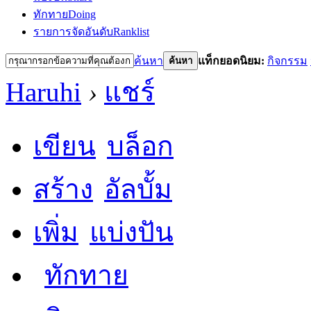
ทักทาย
Doing
รายการจัดอันดับ
Ranklist
ค้นหา
แท็กยอดนิยม:
กิจกรรม
ค้นหา
Haruhi
›
แชร์
เขียน
บล็อก
สร้าง
อัลบั้ม
เพิ่ม
แบ่งปัน
ทักทาย